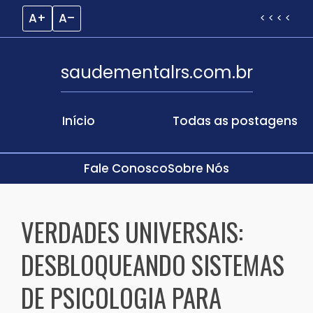
A+
A–
< < < <
saudementalrs.com.br
Início
Todas as postagens
Fale Conosco
Sobre Nós
Skip
to
VERDADES UNIVERSAIS:
content
DESBLOQUEANDO SISTEMAS
DE PSICOLOGIA PARA