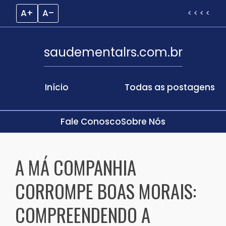
A+
A–
< < < <
saudementalrs.com.br
Início
Todas as postagens
Fale Conosco
Sobre Nós
Skip
to
A MÁ COMPANHIA
content
CORROMPE BOAS MORAIS:
COMPREENDENDO A