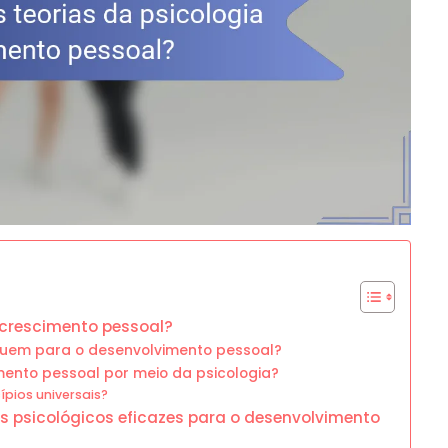
o crescimento pessoal?
uem para o desenvolvimento pessoal?
imento pessoal por meio da psicologia?
ípios universais?
s psicológicos eficazes para o desenvolvimento