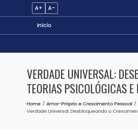
A+
A–
Início
Skip
to
VERDADE UNIVERSAL: DES
content
TEORIAS PSICOLÓGICAS E
Home
Amor-Próprio e Crescimento Pessoal
Verdade Universal: Desbloqueando o Cresciment