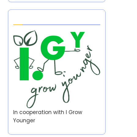
Partner
In cooperation with
I Grow
Younger