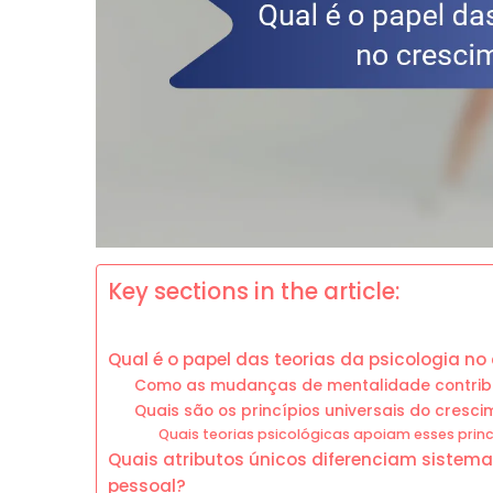
Key sections in the article:
Qual é o papel das teorias da psicologia n
Como as mudanças de mentalidade contrib
Quais são os princípios universais do cresc
Quais teorias psicológicas apoiam esses princ
Quais atributos únicos diferenciam sistema
pessoal?