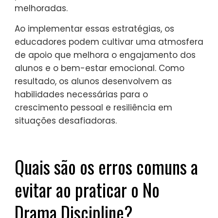
efetivamente o No Drama Discipline ao
fomentar conexões emocionais e promover
resiliência. Essa abordagem enfatiza a
compreensão das emoções dos alunos,
orientando-os por meio de conflitos e
incentivando o crescimento pessoal.
As principais estratégias incluem criar um
ambiente seguro, modelar respostas
emocionais apropriadas e usar práticas
restaurativas. Os educadores devem se
concentrar em ensinar habilidades de
resolução de problemas e empatia, o que
pode levar a dinâmicas de sala de aula
melhoradas.
Ao implementar essas estratégias, os
educadores podem cultivar uma atmosfera