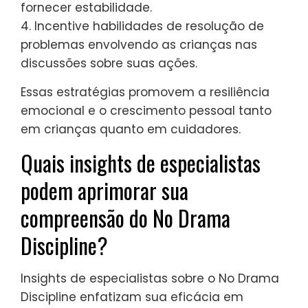
Discipline?
Para otimizar sua abordagem ao No Drama
Discipline, concentre-se na consistência,
regulação emocional e comunicação
eficaz. Estabeleça expectativas claras e
mantenha uma postura calma durante as
interações.
1. Pratique a escuta ativa para entender as
perspectivas das crianças.
2. Use empatia para validar sentimentos
enquanto orienta comportamentos.
3. Implemente rotinas estruturadas para
fornecer estabilidade.
4. Incentive habilidades de resolução de
problemas envolvendo as crianças nas
discussões sobre suas ações.