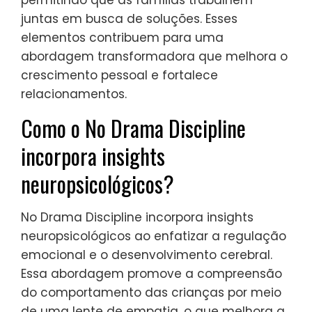
destacar?
No Drama Discipline se destaca devido aos
seus atributos únicos que promovem a
resiliência emocional. Um atributo raro é
sua ênfase na comunicação empática, que
incentiva a compreensão em vez da
punição. Outro é seu foco em estratégias
de regulação emocional, permitindo que as
crianças gerenciem seus sentimentos de
forma eficaz. Além disso, promove a
resolução colaborativa de problemas,
permitindo que as famílias trabalhem
juntas em busca de soluções. Esses
elementos contribuem para uma
abordagem transformadora que melhora o