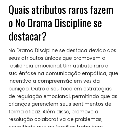
por meio de conflitos sem aumentar as
tensões. Essa abordagem promove a
resiliência emocional, permitindo que as
crianças aprendam com suas experiências
e desenvolvam crescimento pessoal.
Praticar a regulação emocional melhora o
relacionamento entre pais e filhos,
estabelecendo confiança e compreensão.
Em última análise, transforma a disciplina
em uma oportunidade de aprendizado em
vez de uma medida punitiva.
Quais atributos raros fazem
o No Drama Discipline se