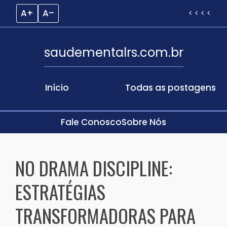
A+
A–
< < < <
saudementalrs.com.br
Início
Todas as postagens
Fale Conosco
Sobre Nós
Skip
to
NO DRAMA DISCIPLINE:
content
ESTRATÉGIAS
TRANSFORMADORAS PARA