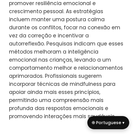
Essas estratégias promovem a resiliência
emocional e o crescimento pessoal tanto
em crianças quanto em cuidadores.
Quais insights de especialistas
podem aprimorar sua
compreensão do No Drama
Discipline?
Insights de especialistas sobre o No Drama
Discipline enfatizam sua eficácia em
promover resiliência emocional e
crescimento pessoal. As estratégias
🌐 Portuguese ▾
incluem manter uma postura calma
durante os conflitos, focar na conexão em