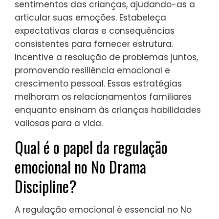
construtivos.
Como os pais podem implementar
as técnicas do No Drama
Discipline?
Os pais podem implementar as técnicas do
No Drama Discipline ao focar na conexão e
compreensão em vez da punição. Comece
mantendo a calma durante os conflitos, o
que promove um ambiente de apoio. Use
comunicação empática para validar os
sentimentos das crianças, ajudando-as a
articular suas emoções. Estabeleça
expectativas claras e consequências
consistentes para fornecer estrutura.