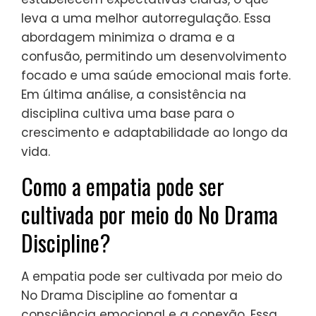
resiliência emocional e o crescimento
pessoal ao criar um ambiente estável para
o aprendizado. Ela reforça comportamentos
positivos e ajuda os indivíduos a gerenciar
suas emoções de forma eficaz. Respostas
consistentes ao comportamento
estabelecem expectativas claras, o que
leva a uma melhor autorregulação. Essa
abordagem minimiza o drama e a
confusão, permitindo um desenvolvimento
focado e uma saúde emocional mais forte.
Em última análise, a consistência na
disciplina cultiva uma base para o
crescimento e adaptabilidade ao longo da
vida.
Como a empatia pode ser