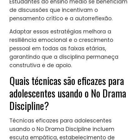
de desenvolvimento. Crianças mais novas
se beneficiam de instruções claras e
simples e de recursos visuais, enquanto
adolescentes requerem mais autonomia e
discussão.
Para pré-escolares, concentre-se em
consequências imediatas e vocabulário
emocional. Para crianças em idade escolar,
incorpore dramatizações para ensinar
empatia. Alunos do ensino fundamental
precisam de resolução colaborativa de
problemas para fomentar a independência.
Estudantes do ensino médio se beneficiam
de discussões que incentivam o
pensamento crítico e a autorreflexão.