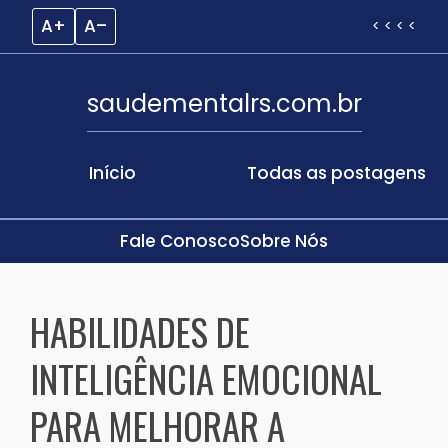
A+
A–
< < < <
saudementalrs.com.br
Início
Todas as postagens
Fale Conosco
Sobre Nós
Skip
to
HABILIDADES DE
content
INTELIGÊNCIA EMOCIONAL
PARA MELHORAR A