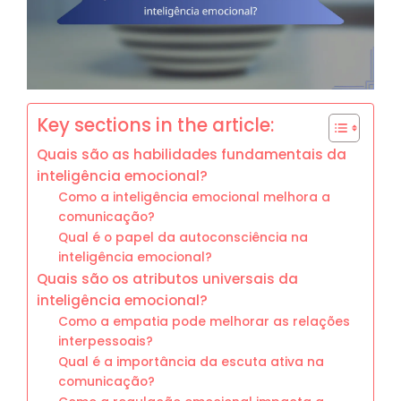
Key sections in the article:
Quais são as habilidades fundamentais da
inteligência emocional?
Como a inteligência emocional melhora a
comunicação?
Qual é o papel da autoconsciência na
inteligência emocional?
Quais são os atributos universais da
inteligência emocional?
Como a empatia pode melhorar as relações
interpessoais?
Qual é a importância da escuta ativa na
comunicação?