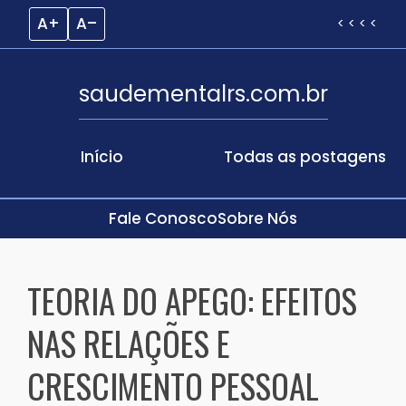
A+
A–
< < < <
saudementalrs.com.br
Início
Todas as postagens
Fale Conosco
Sobre Nós
Skip
to
TEORIA DO APEGO: EFEITOS
content
NAS RELAÇÕES E
CRESCIMENTO PESSOAL